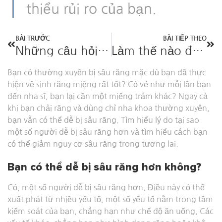
thiểu rủi ro của bạn.
BÀI TRƯỚC
BÀI TIẾP THEO
Những câu hỏi thường gặp về kem đánh răng: Kem đánh răng nào tốt nhất cho răng?
Làm thế nào để fluoride tăng cường răng?
Bạn có thường xuyên bị sâu răng mặc dù bạn đã thực
hiện vệ sinh răng miệng rất tốt? Có vẻ như mỗi lần bạn
đến nha sĩ, bạn lại cần một miếng trám khác? Ngay cả
khi bạn chải răng và dùng chỉ nha khoa thường xuyên,
bạn vẫn có thể dễ bị sâu răng. Tìm hiểu lý do tại sao
một số người dễ bị sâu răng hơn và tìm hiểu cách bạn
có thể giảm nguy cơ sâu răng trong tương lai.
Bạn có thể dễ bị sâu răng hơn không?
Có, một số người dễ bị sâu răng hơn. Điều này có thể
xuất phát từ nhiều yếu tố, một số yếu tố nằm trong tầm
kiểm soát của bạn, chẳng hạn như chế độ ăn uống. Các