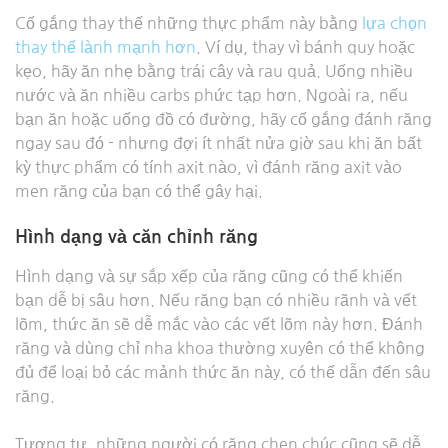
Cố gắng thay thế những thực phẩm này bằng
lựa chọn
thay thế lành mạnh hơn
. Ví dụ, thay vì bánh quy hoặc
kẹo, hãy ăn nhẹ bằng trái cây và rau quả. Uống nhiều
nước và ăn nhiều carbs phức tạp hơn. Ngoài ra, nếu
bạn ăn hoặc uống đồ có đường, hãy cố gắng đánh răng
ngay sau đó - nhưng đợi ít nhất nửa giờ sau khi ăn bất
kỳ thực phẩm có tính axit nào, vì đánh răng axit vào
men răng của bạn có thể gây hại.
Hình dạng và căn chỉnh răng
Hình dạng và sự sắp xếp của răng cũng có thể khiến
bạn dễ bị sâu hơn. Nếu răng bạn có nhiều rãnh và vết
lõm, thức ăn sẽ dễ mắc vào các vết lõm này hơn. Đánh
răng và dùng chỉ nha khoa thường xuyên có thể không
đủ để loại bỏ các mảnh thức ăn này, có thể dẫn đến sâu
răng.
Tương tự, những người có răng chen chúc cũng sẽ dễ