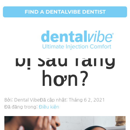
FIND A DENTALVIBE DENTIST
Tại sao một
số người dễ
bị sâu răng
hơn?
Bởi:
Dental Vibe
Đã cập nhật:
Tháng 6 2, 2021
Đã đăng trong:
Điều kiện