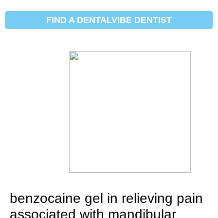
FIND A DENTALVIBE DENTIST
Các nghiên cứu lâm sàng
Clinical Study: A comparison
between the effectiveness of
vibration with DentalVibe® and
benzocaine gel in relieving pain
associated with mandibular