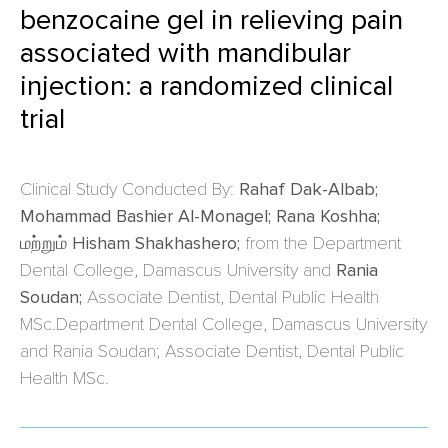
benzocaine gel in relieving pain
associated with mandibular
injection: a randomized clinical
trial
Clinical Study Conducted By:
Rahaf Dak-Albab;
Mohammad Bashier Al-Monagel; Rana Koshha;
மற்றும்
Hisham Shakhashero;
from the Department
Dental College, Damascus University and
Rania
Soudan;
Associate Dentist, Dental Public Health
MSc.Department Dental College, Damascus University
and Rania Soudan; Associate Dentist, Dental Public
Health MSc.