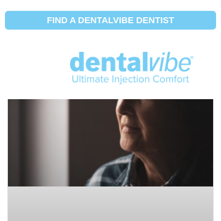
FIND A DENTALVIBE DENTIST
DentalVibe 患者博客
使適應