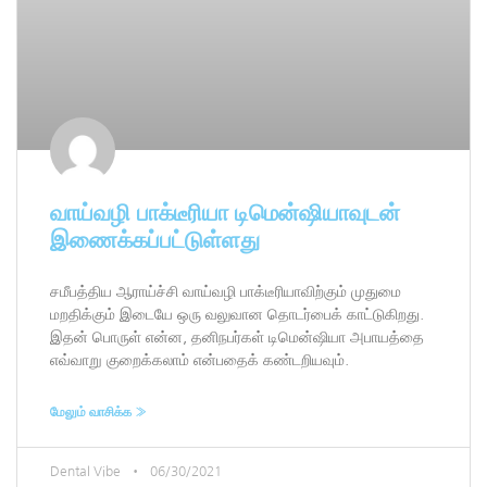
வாய்வழி பாக்டீரியா டிமென்ஷியாவுடன்
இணைக்கப்பட்டுள்ளது
சமீபத்திய ஆராய்ச்சி வாய்வழி பாக்டீரியாவிற்கும் முதுமை
மறதிக்கும் இடையே ஒரு வலுவான தொடர்பைக் காட்டுகிறது.
இதன் பொருள் என்ன, தனிநபர்கள் டிமென்ஷியா அபாயத்தை
எவ்வாறு குறைக்கலாம் என்பதைக் கண்டறியவும்.
மேலும் வாசிக்க »
Dental Vibe
06/30/2021