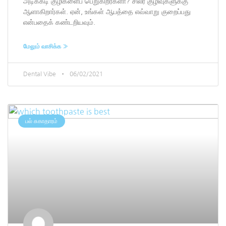
அடிக்கடி குழிகளைப் பெறுகிறீர்களா? சிலர் குழிவுகளுக்கு
ஆளாகிறார்கள். ஏன், உங்கள் ஆபத்தை எவ்வாறு குறைப்பது
என்பதைக் கண்டறியவும்.
மேலும் வாசிக்க »
Dental Vibe
06/02/2021
பல் சுகாதாரம்