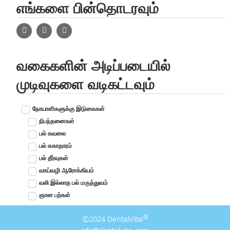
எங்களை பின்தொடரவும்
வகைகளின் அடிப்படையில்
முடிவுகளை வடிகட்டவும்
நோயாளிகளுக்கு இடுகைகள்
நிபந்தனைகள்
பல் கவலை
பல் சுகாதாரம்
பல் தீர்வுகள்
வாய்வழி ஆரோக்கியம்
வலி இல்லாத பல் மருத்துவம்
ஞான பற்கள்
®
©2024 DentalVibe