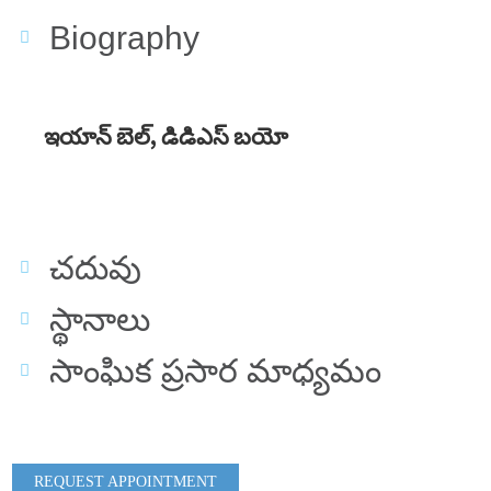
Biography
ఇయాన్ బెల్, డిడిఎస్ బయో
చదువు
స్థానాలు
సాంఘిక ప్రసార మాధ్యమం
REQUEST APPOINTMENT