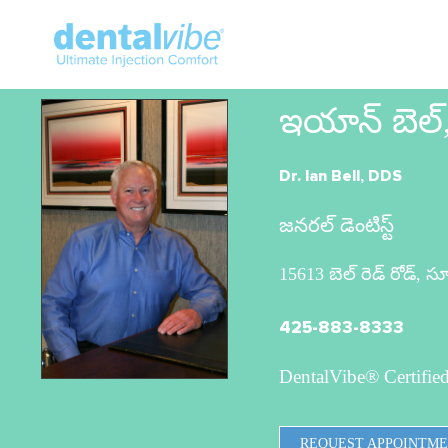
ఇయాన్ బెల్,
Dr. Ian Bell, DDS
జనరల్ డెంటిస్ట్
15613 బెల్ రెడ్ రోడ్, సూట
425-883-8333
DentalVibe® Certified
REQUEST APPOINTM