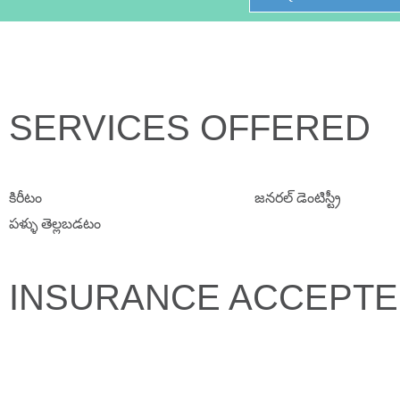
SERVICES OFFERED
కిరీటం
జనరల్ డెంటిస్ట్రీ
పళ్ళు తెల్లబడటం
INSURANCE ACCEPT