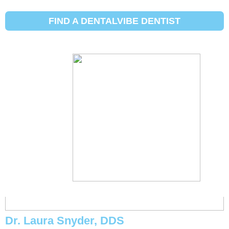
Payment Policy:
अतिरिक्त देयक की विमा
प्रश्न? कृपया आमच्या कार्यालयाला कॉल करा.
FIND A DENTALVIBE DENTIST
अ‍ॅन्ड्र्यू बर्क, डीडीएस
Dr. Laura Snyder, DDS