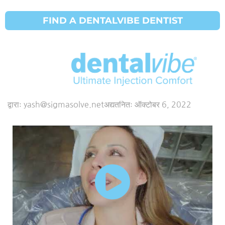
FIND A DENTALVIBE DENTIST
Dental Vibe
Dr R Lechner
द्वाराः
yash@sigmasolve.net
अद्यतनितः
ऑक्टोबर 6, 2022