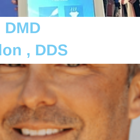
, DMD
don , DDS