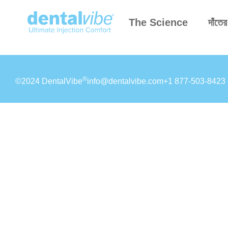
The Science
দাঁতের
®
©2024 DentalVibe
info@dentalvibe.com
+1 877-503-8423