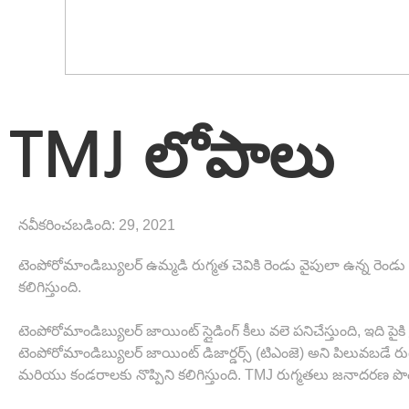
TMJ లోపాలు
నవీకరించబడింది:
29, 2021
టెంపోరోమాండిబ్యులర్ ఉమ్మడి రుగ్మత చెవికి రెండు వైపులా ఉన్న రెండు
కలిగిస్తుంది.
టెంపోరోమాండిబ్యులర్ జాయింట్ స్లైడింగ్ కీలు వలె పనిచేస్తుంది, ఇది పై
టెంపోరోమాండిబ్యులర్ జాయింట్ డిజార్డర్స్ (టిఎంజె) అని పిలువబడే
మరియు కండరాలకు నొప్పిని కలిగిస్తుంది. TMJ రుగ్మతలు జనాదరణ పొంది