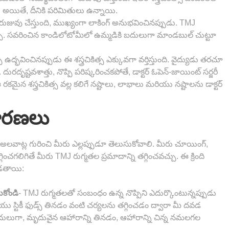
ది. అయితే, దీనికి పరిమితులు ఉన్నాయి.
 రుజువు చేస్తుంది, ముఖ్యంగా లాకింగ్ అనుభవించినప్పుడు. TMJ
్చు. సవరించిన కాండిలోటోమీలో ఉమ్మడికి బదులుగా మాండబుల్ చుట్టూ
ఉద్భవించినప్పుడు ఈ శస్త్రచికిత్స ఎక్కువగా వర్తిస్తుంది. వైద్యుడు తరచూ
రదృష్టవశాత్తు, నొప్పి పరిష్కరించకపోతే, డాక్టర్ ఓపెన్-జాయింట్ సర్జరీ
మైన శస్త్రచికిత్స వల్ల కలిగే నష్టాలు, లాభాలు మరియు నష్టాలను డాక్టర్
వారణలు
అలవాట్ల గురించి మీరు ఎల్లప్పుడూ తెలుసుకోవాలి. మీరు చూయింగ్,
తగ్గించగలిగితే మీరు TMJ రుగ్మతల ప్రమాదాన్ని తగ్గించవచ్చు. ఈ క్రింది
పడతాయి:
- TMJ రుగ్మతలతో సంబంధం ఉన్న నొప్పిని ఎదుర్కొంటున్నప్పుడు
కోండి
టికీ ఫుడ్స్ తినడం వంటి చర్యలను తగ్గించడం ద్వారా మీ దవడ
ులుగా, మృదువైన ఆహారాన్ని తినడం, ఆహారాన్ని చిన్న నమలగల