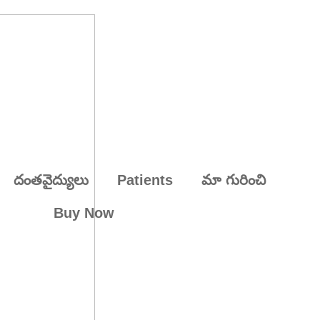
దంతవైద్యులు
Patients
మా గురించి
Buy Now