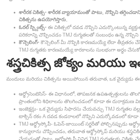
శారీరక చికిత్స- శారీరక వ్యాయామంతో పాటు,
నొప్పిని తగ్గిం
చికిత్సను ఉపయోగిస్తారు.
ఈ చికిత్సలో దవడ నొప్పిని ఎదుర్కొంటున్న వ్య
ఓరల్ స్ప్లింట్స్-
పరికరాన్ని చొప్పించడం TMJ రుగ్మతలతో సంబంధం ఉన్న నొప్పి
కౌన్సెలింగ్ మీ నొప్పికి కారణమయ్యే లేదా తీవ్రతరం చేసే
కౌన్సెలింగ్-
TMJ రుగ్మతకు కారణమయ్యే కారకాలను సులభంగా అర్థం చేసుకో
శస్త్రచికిత్స జోక్యం మరియు
మందులు మరియు చికిత్సను అయిపోయిన తరువాత, ఒక వైద్యుడు ఈ క్
ఆర్థ్రోసెంటెసిస్- ఈ విధానంలో, తాపజనక ఉపఉత్పత్తులను తొలగించ
ప్రాంతంలోని శిధిలాలను తొలగించడంలో కూడా ఈ దురాక్రమణ
ఇంజెక్షన్లు- ఒక వైద్యుడు సిఫారసు చేయవచ్చు
TMJ రుగ్మతల వల్ల 
టాక్సిన్ రకం A దవడ కండరాలలో నొప్పిని ఎదుర్కోవడంలో క
TMJ ఆర్థ్రోస్కోపీ-
ఓపెన్-జాయింట్ సర్జరీతో పోల్చినప్పుడు ఆర్థ్రోస
కాన్యులాను చొప్పించడం, తరువాత ఆర్థ్రోస్కోప్ మరియు శస్త్రచిక
చేయడంతో పాటు, ఆర్త్రోస్కోపీ వివిధ TMJ రుగ్మతలకు చికిత్స చ