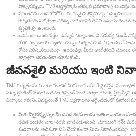
పోల్చినప్పుడు TMJ ఆర్థ్రోస్కోపీ తక్కువ ప్రమాదాన్ని అందిస్తుం
సవరించిన కాండిలోటోమీ-
ఈ రకమైన శస్త్రచికిత్స సమర్థవంతంగా
రుగ్మతలకు పరోక్షంగా చికిత్స చేయడానికి దీనిని ఉపయోగించవచ
శస్త్రచికిత్స ఉంటుంది.
ఓపెన్-జాయింట్ సర్జరీ- ఉమ్మడి నిర్మాణంలోని సమస్య నుండి నొప్పి 
రోగికి సంప్రదాయ పద్ధతులను ప్రయత్నించమని సిఫారసు చేస్తాడు. దు
కోసం పరిష్కరించవచ్చు. అందువల్ల, మీరు అంగీకరించే ముందు ఈ రక
జాగ్రత్తగా వివరించేలా చూసుకోండి.
జీవనశైలి మరియు ఇంటి ని
TMJ రుగ్మతలను నివారించడానికి మీకు కారణమయ్యే టెన్షన్-సంబంధిత 
పళ్ళు గ్రౌండింగ్ మరియు దవడ క్లిన్చింగ్ వంటి చర్యల యొక్క ఫ్రీక్వెన్సీని 
చిట్కాలు గమనించినట్లయితే TMJ లక్షణాలను తగ్గించడంలో సహాయ
మీకు వీలైనప్పుడల్లా మీ దవడ కండరాలను అతిగా వాడటం మాను
దవడ కండరం చాలావరకు బాధపడుతుంది. చూయింగ్ గమ్ మరియు స్
కండరాలను అధికంగా పని చేయకుండా మీరు నివారించవచ్చు. బద