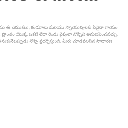
ాయి మరియు ఈ ఎముకలు, కండరాలు మరియు స్నాయువులకు ఏదైనా గాయం
 దవడ ప్రాంతం యొక్క ఒకటి లేదా రెండు వైపులా నొప్పిని అనుభవించవచ్చు.
ుకునేటప్పుడు నొప్పి ప్రదర్శిస్తుంది. మీరు చూడవలసిన సాధారణ