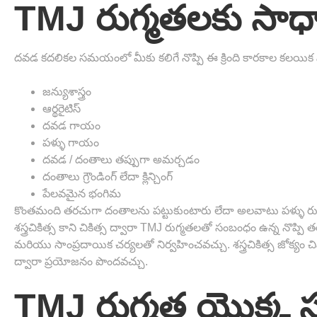
TMJ రుగ్మతలకు సా
దవడ కదలికల సమయంలో మీకు కలిగే నొప్పి ఈ క్రింది కారకాల కలయిక న
జన్యుశాస్త్రం
ఆర్థరైటిస్
దవడ గాయం
పళ్ళు గాయం
దవడ / దంతాలు తప్పుగా అమర్చడం
దంతాలు గ్రౌండింగ్ లేదా క్లిన్చింగ్
పేలవమైన భంగిమ
కొంతమంది తరచుగా దంతాలను పట్టుకుంటారు లేదా అలవాటు పళ్ళు రుబ
శస్త్రచికిత్స కాని చికిత్స ద్వారా TMJ రుగ్మతలతో సంబంధం ఉన్న నొ
మరియు సాంప్రదాయిక చర్యలతో నిర్వహించవచ్చు. శస్త్రచికిత్స జోక్యం చివ
ద్వారా ప్రయోజనం పొందవచ్చు.
TMJ రుగ్మత యొక్క 