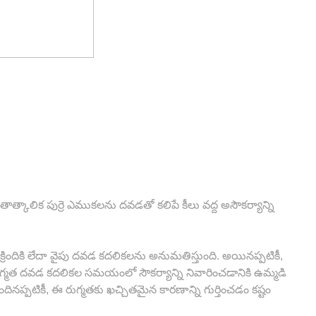
 తాత్కాలిక పుర్రె ఎముకలను దవడతో కలిపే కీలు వద్ద అసౌకర్యాన్ని
కి క్రిందికి లేదా వైపు దవడ కదలికలను అనుమతిస్తుంది. అయినప్పటికీ,
 రుగ్మత దవడ కదలికల సమయంలో సౌకర్యాన్ని నివారించడానికి ఉమ్మడి
నప్పటికీ, ఈ రుగ్మతకు ఖచ్చితమైన కారణాన్ని గుర్తించడం కష్టం