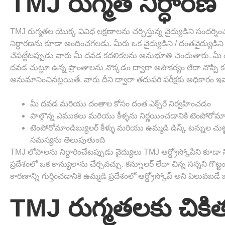
TMJ రుగ్మత నిర్ధారణ
TMJ రుగ్మతల యొక్క వివిధ లక్షణాలను చర్చిస్తున్న వైద్యుడిని సందర్శ
నిర్ధారణను కూడా అందించగలడు. మీరు ఒక వైద్యుడిని / దంతవైద్యుడిని
చేపట్టేటప్పుడు వారు మీ దవడ కదలికలను అనుభూతి చెందుతారు. మీ ద
దవడ చుట్టూ ఉన్న ప్రాంతాలను నొక్కడం ద్వారా అసౌకర్యం లేదా నొప్పి కల
అనుమానించినట్లయితే, వారు దీని ద్వారా తదుపరి పరీక్షకు అధికారం ఇవ్
మీ దవడ మరియు దంతాల కోసం దంత ఎక్స్‌రే నిర్వహించడం
పాల్గొన్న ఎముకలు మరియు కీళ్ళను నిర్ణయించడానికి టెంపోరోమాండిబ్
టెంపోరోమాండిబ్యులర్ కీళ్ళు మరియు ఉమ్మడి డిస్క్ టన్నుల 
సమస్యను తెలుపుతుంది
TMJ లోపాలను నిర్ధారించేటప్పుడు వైద్యులు TMJ ఆర్థ్రోస్కోపీని కూడా
ప్రదేశంలో ఒక కాన్యులాను చేర్చవచ్చు. కన్నూలర్ లేదా చిన్న సన్నని గొట్
కారణాన్ని గుర్తించడానికి ఉమ్మడి ప్రదేశంలో ఆర్థ్రోస్కోప్ అని పిలువబ
TMJ రుగ్మతలకు చికిత