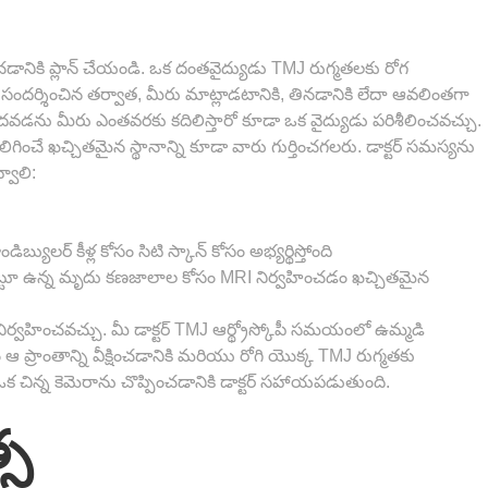
ించడానికి ప్లాన్ చేయండి. ఒక దంతవైద్యుడు TMJ రుగ్మతలకు రోగ
 సందర్శించిన తర్వాత, మీరు మాట్లాడటానికి, తినడానికి లేదా ఆవలింతగా
వడను మీరు ఎంతవరకు కదిలిస్తారో కూడా ఒక వైద్యుడు పరిశీలించవచ్చు.
ిగించే ఖచ్చితమైన స్థానాన్ని కూడా వారు గుర్తించగలరు. డాక్టర్ సమస్యను
వాలి:
యులర్ కీళ్ల కోసం సిటి స్కాన్ కోసం అభ్యర్థిస్తోంది
చుట్టూ ఉన్న మృదు కణజాలాల కోసం MRI నిర్వహించడం ఖచ్చితమైన
 నిర్వహించవచ్చు. మీ డాక్టర్ TMJ ఆర్థ్రోస్కోపీ సమయంలో ఉమ్మడి
టం ఆ ప్రాంతాన్ని వీక్షించడానికి మరియు రోగి యొక్క TMJ రుగ్మతకు
డే ఒక చిన్న కెమెరాను చొప్పించడానికి డాక్టర్ సహాయపడుతుంది.
్స