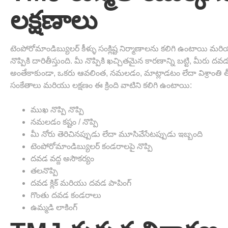
లక్షణాలు
టెంపోరోమాండిబ్యులర్ కీళ్ళు సంక్లిష్ట నిర్మాణాలను కలిగి ఉంట
నొప్పికి దారితీస్తుంది. మీ నొప్పికి ఖచ్చితమైన కారణాన్ని బట్టి, మీరు
అంతేకాకుండా, ఒకరు ఆవలింత, నమలడం, మాట్లాడటం లేదా విశ్రాంతి తీస
సంకేతాలు మరియు లక్షణం ఈ క్రింది వాటిని కలిగి ఉంటాయి:
ముఖ నొప్పి నొప్పి
నమలడం కష్టం / నొప్పి
మీ నోరు తెరిచినప్పుడు లేదా మూసివేసేటప్పుడు ఇబ్బంది
టెంపోరోమాండిబ్యులర్ కండరాలపై నొప్పి
దవడ వద్ద అసౌకర్యం
తలనొప్పి
దవడ క్లిక్ మరియు దవడ పాపింగ్
గొంతు దవడ కండరాలు
ఉమ్మడి లాకింగ్