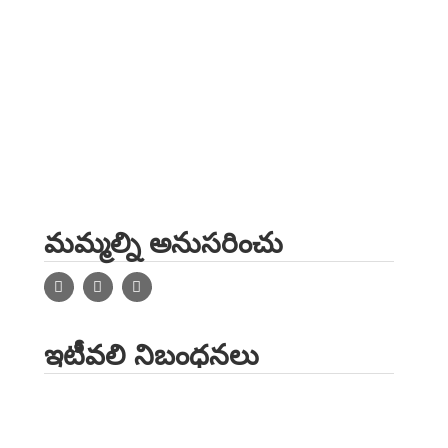
మమ్మల్ని అనుసరించు
ఇటీవలి నిబంధనలు