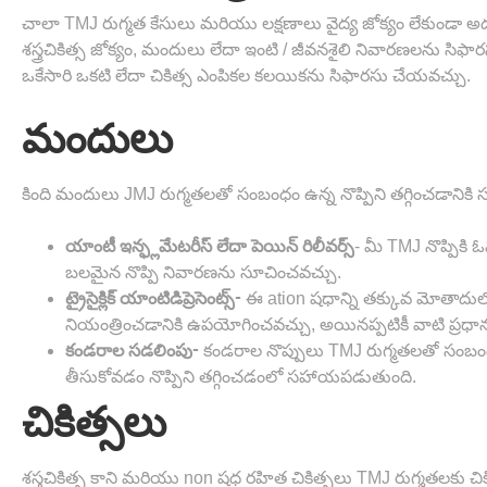
చాలా TMJ రుగ్మత కేసులు మరియు లక్షణాలు వైద్య జోక్యం లేకుండా అదృ
శస్త్రచికిత్స జోక్యం, మందులు లేదా ఇంటి / జీవనశైలి నివారణలను సి
ఒకేసారి ఒకటి లేదా చికిత్స ఎంపికల కలయికను సిఫారసు చేయవచ్చు.
మందులు
కింది మందులు JMJ రుగ్మతలతో సంబంధం ఉన్న నొప్పిని తగ్గించడాన
- మీ TMJ నొప్పికి 
యాంటీ ఇన్ఫ్లమేటరీస్ లేదా పెయిన్ రిలీవర్స్
బలమైన నొప్పి నివారణను సూచించవచ్చు.
ఈ ation షధాన్ని తక్కువ మోతాదులో తీస
ట్రైసైక్లిక్ యాంటిడిప్రెసెంట్స్-
నియంత్రించడానికి ఉపయోగించవచ్చు, అయినప్పటికీ వాటి ప్రధాన 
కండరాల నొప్పులు TMJ రుగ్మతలతో సంబంధం 
కండరాల సడలింపు-
తీసుకోవడం నొప్పిని తగ్గించడంలో సహాయపడుతుంది.
చికిత్సలు
శస్త్రచికిత్స కాని మరియు non షధ రహిత చికిత్సలు TMJ రుగ్మతలకు