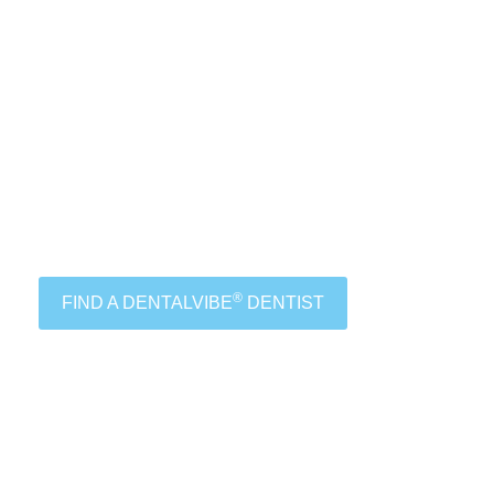
®
FIND A DENTALVIBE
DENTIST