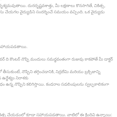
శ్యమవుతాయి. దురదృష్టవశాత్తు, మీ లక్షణాలు కొనసాగితే, చికిత్స,
ఫారసు చేయగల వైద్యుడిని సందర్శించే సమయం వచ్చింది. ఒక వైద్యుడు
ికి సహాయపడతాయి.
ఓవర్ ది కౌంటర్ నొప్పి మందులు సమర్థవంతంగా రుజువు కాకపోతే మీ డాక్టర్
ుకుంటే, నొప్పిని తగ్గించడానికి, నిద్రలేమి మరియు బ్రక్సిజాన్ని
ఉద్దేశ్యం నిరాశకు
ఉన్న నొప్పిని కలిగిస్తాయి. కండరాల సడలింపులను స్వల్పకాలికంగా
 చికిత్స చేయడంలో కూడా సహాయపడతాయి. వాటిలో ఈ క్రిందివి ఉన్నాయి: