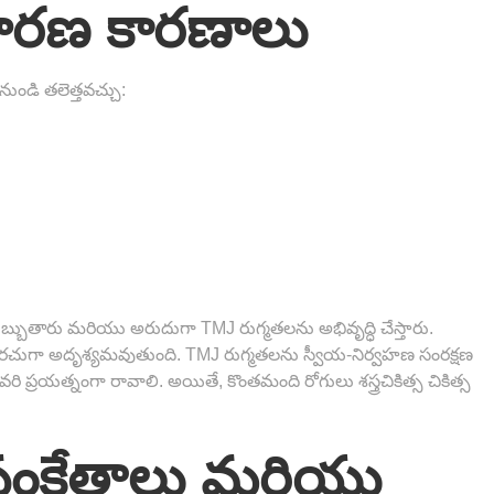
ధారణ కారణాలు
ుండి తలెత్తవచ్చు:
్బుతారు మరియు అరుదుగా TMJ రుగ్మతలను అభివృద్ధి చేస్తారు.
ప్పి తరచుగా అదృశ్యమవుతుంది. TMJ రుగ్మతలను స్వీయ-నిర్వహణ సంరక్షణ
రి ప్రయత్నంగా రావాలి. అయితే, కొంతమంది రోగులు శస్త్రచికిత్స చికిత్స
సంకేతాలు మరియు