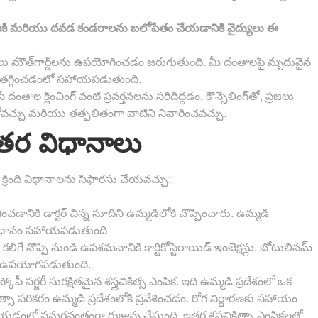
చడానికి మరియు దవడ కండరాలను బలోపేతం చేయడానికి వైద్యులు ఈ
క్తులు మౌత్‌గార్డ్‌లను ఉపయోగించడం జరుగుతుంది. మీ దంతాలపై మృదువైన
ని తగ్గించడంలో సహాయపడుతుంది.
 దంతాల క్లించింగ్ వంటి ప్రవర్తనలను సరిదిద్దడం. కౌన్సెలింగ్‌తో, ప్రజలు
వచ్చు మరియు తత్ఫలితంగా వాటిని నివారించవచ్చు.
 ఇతర విధానాలు
రింది విధానాలను సిఫారసు చేయవచ్చు:
డానికి డాక్టర్ చిన్న సూదిని ఉమ్మడిలోకి చొప్పించారు. ఉమ్మడి
 విధానం సహాయపడుతుంది
కలిగే నొప్పి నుండి ఉపశమనానికి కార్టికోస్టెరాయిడ్ ఇంజెక్షన్లు. బోటులినమ్
ూడా ఉపయోగపడుతుంది.
్కోపీ సర్జరీ సురక్షితమైన శస్త్రచికిత్స ఎంపిక. ఇది ఉమ్మడి ప్రదేశంలో ఒక
ిత్సా పరికరం ఉమ్మడి ప్రదేశంలోకి ప్రవేశించడం. రోగ నిర్ధారణకు సహాయం
ేయడంలో సమర్థవంతంగా రుజువు చేస్తుంది. ఇతర శస్త్రచికిత్సా ఎంపికలతో