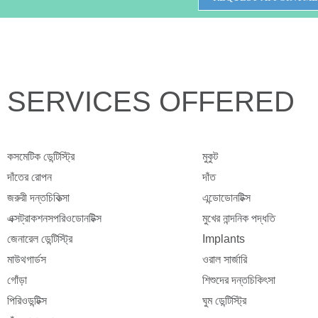
SERVICES OFFERED
কসমেটিক ডেন্টিস্ট্রি
মুকুট
দাঁতের রোপন
দাঁত
জরুরী দন্তচিকিত্সা
এন্ডোডোনটিক্স
এক্সট্রাকশনসপরিওডোনটিক্স
মুখের নান্দনিক পদ্ধতি
জেনারেল ডেন্টিস্ট্রি
Implants
মাউথগার্ডস
ওরাল সার্জারি
গোঁড়া
শিশুদের দন্তচিকিৎসা
পিরিওডন্টিক্স
ঘুম ডেন্টিস্ট্রি