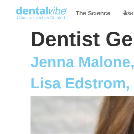
The Science
দাঁতের
Dentist G
Jenna Malone
Lisa Edstrom,