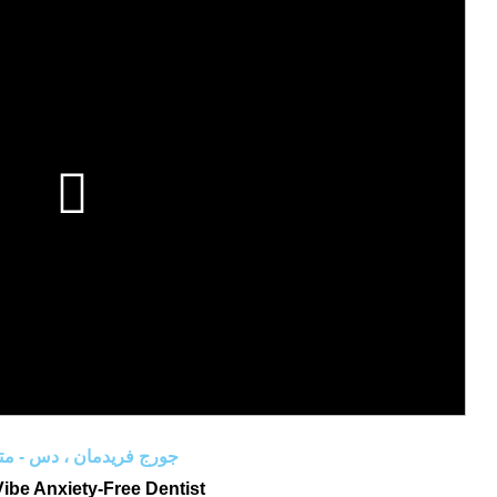
فريدمان ، دس - متقاعد
DentalVibe Anxiety-Free