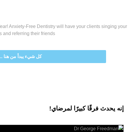
Be your patients hero, not someone they fear! Anxiety-Free D
praises and referring thei
 شيء يبدأ من هنا ...