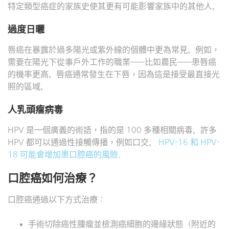
特定類型癌症的家族史使其更有可能影響家族中的其他人。
過度日曬
唇癌在暴露於過多陽光或紫外線的個體中更為常見。例如，
需要在陽光下從事戶外工作的職業——比如農民——患唇癌
的機率更高。唇癌通常發生在下唇，因為這是接受最直接光
照的區域。
人乳頭瘤病毒
HPV 是一個廣義的術語，指的是 100 多種相關病毒。許多
HPV 都可以通過性接觸傳播，例如口交。
HPV-16 和 HPV-
18 可能會增加患口腔癌的風險
.
口腔癌如何治療？
口腔癌通過以下方式治療：
手術切除癌性腫瘤並檢測癌細胞的邊緣狀態（附近的