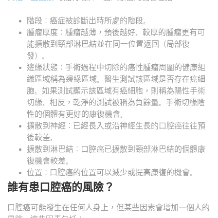
階段：癌症被診斷出時所處的階段。
腫瘤厚度：腫瘤越薄，預後越好。較厚的腫瘤更有可
能擴散到頸部淋巴結並在同一位置返回（局部復
發）。
邊緣狀態：手術過程中切除的癌性腫瘤周圍的健康組
織區域稱為邊緣區域。醫生測試該區域是否存在癌細
胞。如果測試顯示該區域有癌細胞，則稱為陽性手術
切緣。相反，乾淨的測試被稱為負餘量。手術切緣陰
性的個體有更好的康復機會。
擴散到神經：已經長入或沿神經生長的口腔癌往往預
後較差。
擴散到淋巴結：口腔癌已擴散到頸部淋巴結的個體康
復機會較差。
位置：口腔癌的位置可以減少或提高康復的機會。
誰有患口腔癌的風險？
口腔癌可能發生在任何人身上，但某些因素會增加一個人的