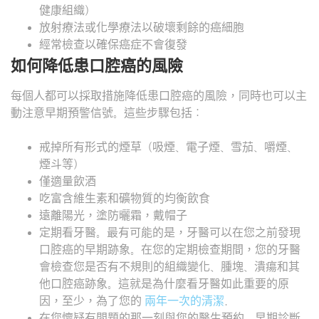
健康組織）
放射療法或化學療法以破壞剩餘的癌細胞
經常檢查以確保癌症不會復發
如何降低患口腔癌的風險
每個人都可以採取措施降低患口腔癌的風險，同時也可以主
動注意早期預警信號。這些步驟包括：
戒掉所有形式的煙草（吸煙、電子煙、雪茄、嚼煙、
煙斗等）
僅適量飲酒
吃富含維生素和礦物質的均衡飲食
遠離陽光，塗防曬霜，戴帽子
定期看牙醫。最有可能的是，牙醫可以在您之前發現
口腔癌的早期跡象。在您的定期檢查期間，您的牙醫
會檢查您是否有不規則的組織變化、腫塊、潰瘍和其
他口腔癌跡象。這就是為什麼看牙醫如此重要的原
因，至少，為了您的
兩年一次的清潔
.
在您懷疑有問題的那一刻與您的醫生預約。早期診斷