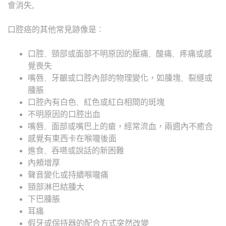
會消失。
口腔癌的其他常見跡像是：
口腔、頸部或面部不明原因的壓痛、酸痛、疼痛或感
覺喪失
嘴唇、牙齦或口腔內部的物理變化，如腫塊、裂縫或
腫脹
口腔內有白色、紅色或紅白相間的斑塊
不明原因的口腔出血
嘴唇、面部或嘴巴上的瘡，經常流血，兩週內不癒合
感覺有東西卡在喉嚨後面
進食、吞嚥或說話的新困難
內頰增厚
聲音變化或持續喉嚨痛
頸部淋巴結腫大
下巴腫脹
耳痛
假牙或保持器的配合方式突然改變