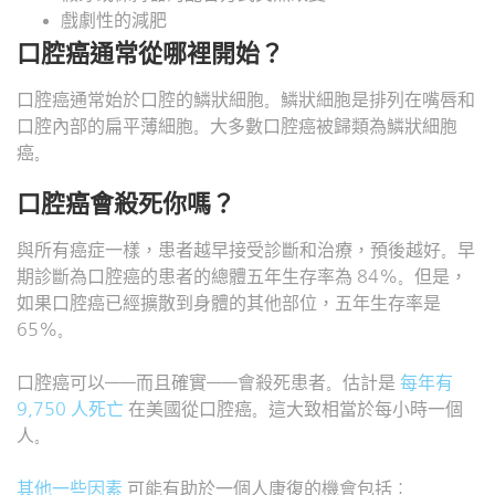
戲劇性的減肥
口腔癌通常從哪裡開始？
口腔癌通常始於口腔的鱗狀細胞。鱗狀細胞是排列在嘴唇和
口腔內部的扁平薄細胞。大多數口腔癌被歸類為鱗狀細胞
癌。
口腔癌會殺死你嗎？
與所有癌症一樣，患者越早接受診斷和治療，預後越好。早
期診斷為口腔癌的患者的總體五年生存率為 84%。但是，
如果口腔癌已經擴散到身體的其他部位，五年生存率是
65%。
口腔癌可以——而且確實——會殺死患者。估計是
每年有
9,750 人死亡
在美國從口腔癌。這大致相當於每小時一個
人。
其他一些因素
可能有助於一個人康復的機會包括：