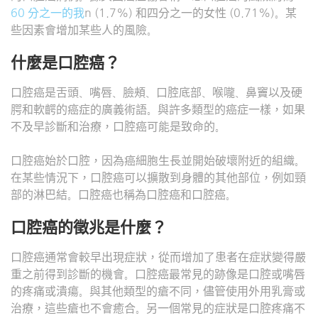
60 分之一的我
n (1.7%) 和四分之一的女性 (0.71%)。某
些因素會增加某些人的風險。
什麼是口腔癌？
口腔癌是舌頭、嘴唇、臉頰、口腔底部、喉嚨、鼻竇以及硬
腭和軟齶的癌症的廣義術語。與許多類型的癌症一樣，如果
不及早診斷和治療，口腔癌可能是致命的。
口腔癌始於口腔，因為癌細胞生長並開始破壞附近的組織。
在某些情況下，口腔癌可以擴散到身體的其他部位，例如頸
部的淋巴結。口腔癌也稱為口腔癌和口腔癌。
口腔癌的徵兆是什麼？
口腔癌通常會較早出現症狀，從而增加了患者在症狀變得嚴
重之前得到診斷的機會。口腔癌最常見的跡像是口腔或嘴唇
的疼痛或潰瘍。與其他類型的瘡不同，儘管使用外用乳膏或
治療，這些瘡也不會癒合。另一個常見的症狀是口腔疼痛不