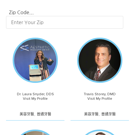
Zip Code...
Dr. Laura Snyder, DDS
Travis Storey, DMD
Visit My Profile
Visit My Profile
,
,
美容牙醫
普通牙醫
美容牙醫
普通牙醫