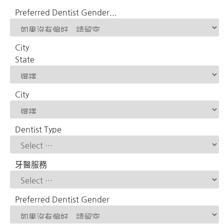
Preferred Dentist Gender...
City
State
City
Dentist Type
牙醫服務
Preferred Dentist Gender