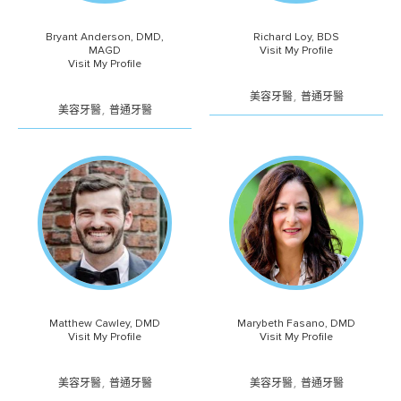
Bryant Anderson, DMD,
Richard Loy, BDS
MAGD
Visit My Profile
Visit My Profile
,
美容牙醫
普通牙醫
,
美容牙醫
普通牙醫
Matthew Cawley, DMD
Marybeth Fasano, DMD
Visit My Profile
Visit My Profile
,
,
美容牙醫
普通牙醫
美容牙醫
普通牙醫