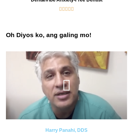





Oh Diyos ko, ang galing mo!
Harry Panahi, DDS