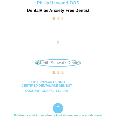
Phillip Harwood, DDS
DentalVibe Anxiety-Free Dentist










KEITH SCHWARTZ, DMD
CERTIFIED DENTALVIBE DENTIST
COCONUT CREEK, FLORIDA
Walang sakit, walang kakulangan sa ginhawa!