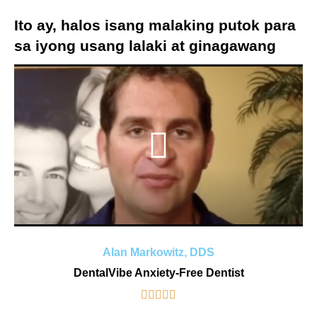
Ito ay, halos isang malaking putok para
sa iyong usang lalaki at ginagawang
komportable ang iyong mga pasyente.
Lubos kong inirerekumenda ito! Kunin
mo!
Alan Markowitz, DDS
DentalVibe Anxiety-Free Dentist




