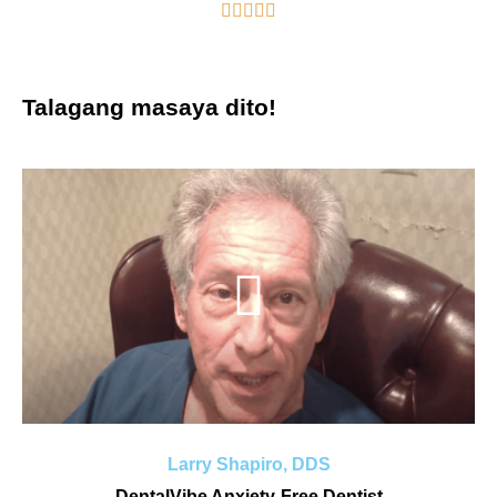





Talagang masaya dito!
Larry Shapiro, DDS
DentalVibe Anxiety-Free Dentist