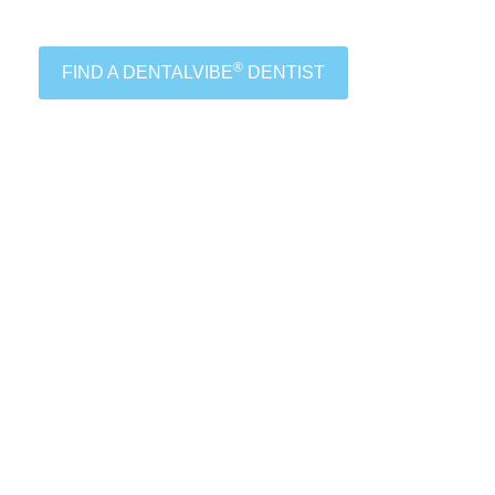
®
FIND A DENTALVIBE
DENTIST
®
be
Dentists!
us help you grow your practice