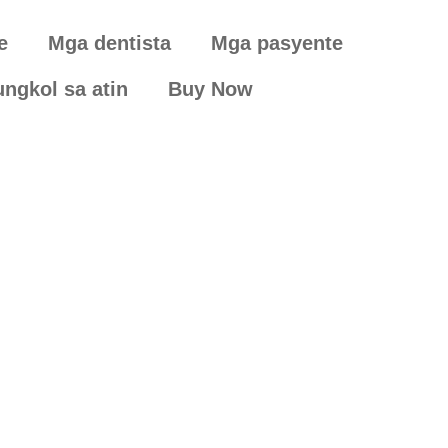
e
Mga dentista
Mga pasyente
ungkol sa atin
Buy Now
 for DentalVi
Let 