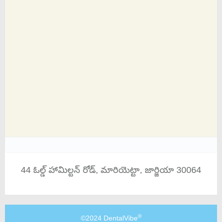
44 ఓల్డ్ హామిల్టన్ రోడ్, మారియెట్టా, జార్జియా 30064
®
©2024 DentalVibe