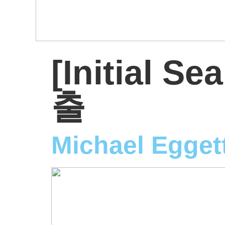
[Initial Se
출
Michael Egget