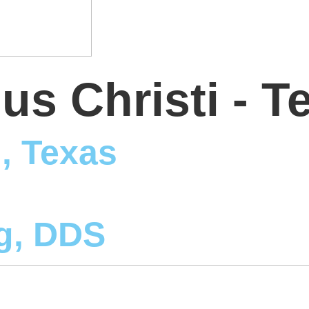
us Christi - T
, Texas
g, DDS