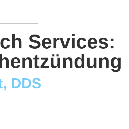
rch Services:
chentzündung
t, DDS