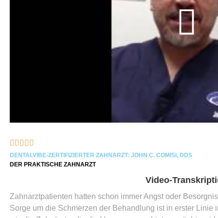





DENTALVIBE-ZERTIFIZIERTER ZAHNARZT: JOHN C. COMISI, DDS
DER PRAKTISCHE ZAHNARZT
Video-Transkript
Zahnarztpatienten hatten schon immer Angst oder Besorgnis
Sorge um die Schmerzen der Behandlung ist in erster Linie i