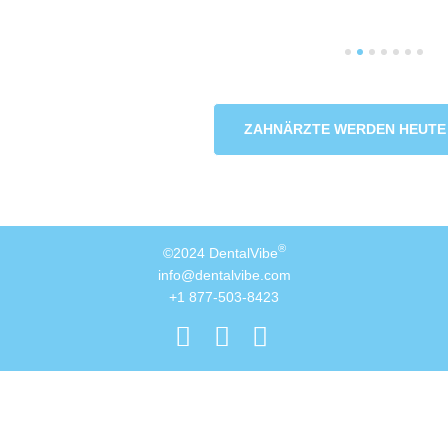
ZAHNÄRZTE WERDEN HEUTE 
®
©2024 DentalVibe
info@dentalvibe.com
+1 877-503-8423