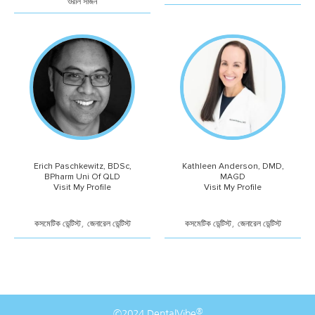
ওরাল সার্জন
Erich Paschkewitz, BDSc,
Kathleen Anderson, DMD,
BPharm Uni Of QLD
MAGD
Visit My Profile
Visit My Profile
,
,
কসমেটিক ডেন্টিস্ট
জেনারেল ডেন্টিস্ট
কসমেটিক ডেন্টিস্ট
জেনারেল ডেন্টিস্ট
®
©2024 DentalVibe