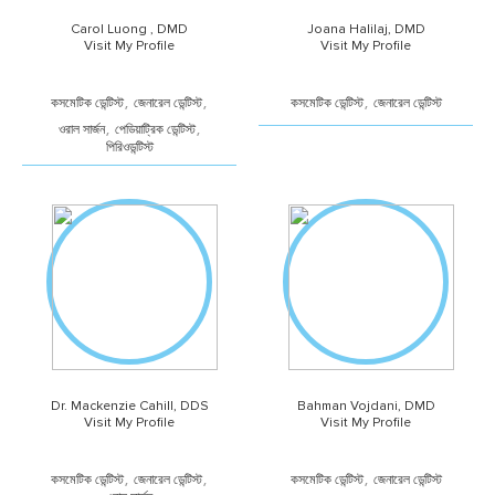
Carol Luong , DMD
Joana Halilaj, DMD
Visit My Profile
Visit My Profile
,
,
,
কসমেটিক ডেন্টিস্ট
জেনারেল ডেন্টিস্ট
কসমেটিক ডেন্টিস্ট
জেনারেল ডেন্টিস্ট
,
,
ওরাল সার্জন
পেডিয়াট্রিক ডেন্টিস্ট
পিরিওডন্টিস্ট
Dr. Mackenzie Cahill, DDS
Bahman Vojdani, DMD
Visit My Profile
Visit My Profile
,
,
,
কসমেটিক ডেন্টিস্ট
জেনারেল ডেন্টিস্ট
কসমেটিক ডেন্টিস্ট
জেনারেল ডেন্টিস্ট