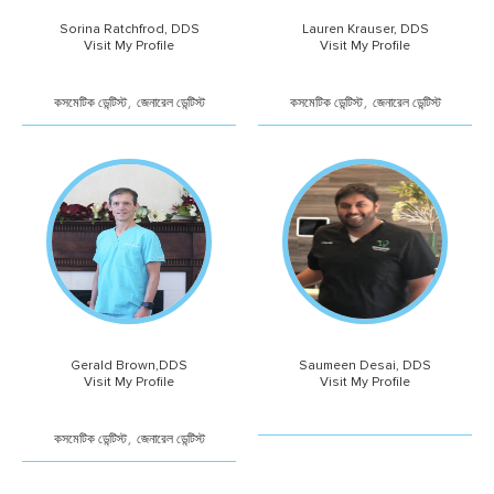
Sorina Ratchfrod, DDS
Lauren Krauser, DDS
Visit My Profile
Visit My Profile
,
,
কসমেটিক ডেন্টিস্ট
জেনারেল ডেন্টিস্ট
কসমেটিক ডেন্টিস্ট
জেনারেল ডেন্টিস্ট
Gerald Brown,DDS
Saumeen Desai, DDS
Visit My Profile
Visit My Profile
,
কসমেটিক ডেন্টিস্ট
জেনারেল ডেন্টিস্ট