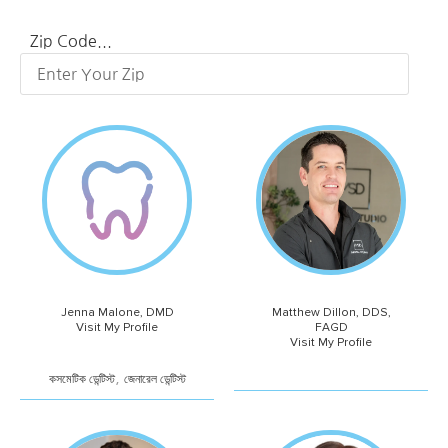
Zip Code...
Jenna Malone, DMD
Matthew Dillon, DDS,
Visit My Profile
FAGD
Visit My Profile
,
কসমেটিক ডেন্টিস্ট
জেনারেল ডেন্টিস্ট