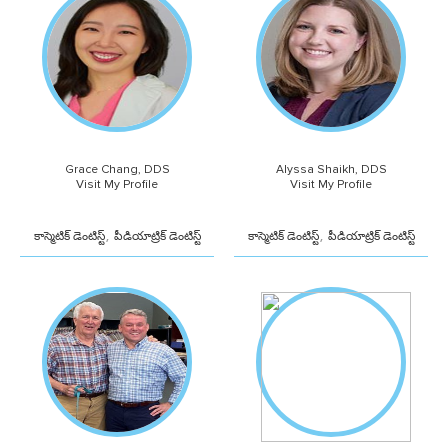
Grace Chang, DDS
Alyssa Shaikh, DDS
Visit My Profile
Visit My Profile
,
,
కాస్మెటిక్ డెంటిస్ట్
పీడియాట్రిక్ డెంటిస్ట్
కాస్మెటిక్ డెంటిస్ట్
పీడియాట్రిక్ డెంటిస్ట్