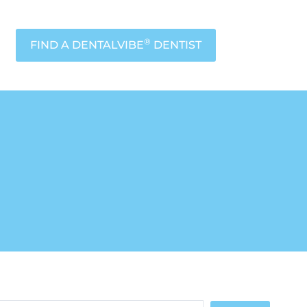
®
FIND A DENTALVIBE
DENTIST