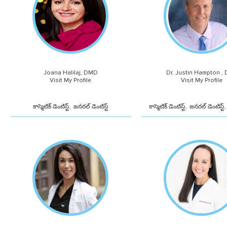
Joana Halilaj, DMD
Dr. Justin Hampton ,
Visit My Profile
Visit My Profile
,
,
,
కాస్మెటిక్ డెంటిస్ట్
జనరల్ డెంటిస్ట్
కాస్మెటిక్ డెంటిస్ట్
జనరల్ డెంటిస్ట్