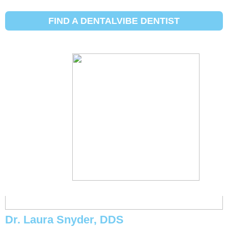
Initial Search Services:
பொது பல்
மருத்துவம்
FIND A DENTALVIBE DENTIST
Michael Eggett, DDS
Dr. Laura Snyder, DDS