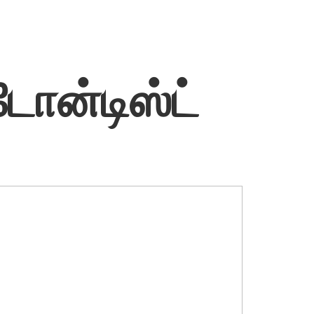
டோன்டிஸ்ட்