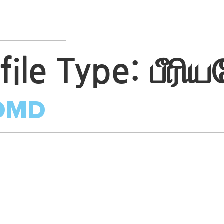
file Type:
பீரிய
 DMD