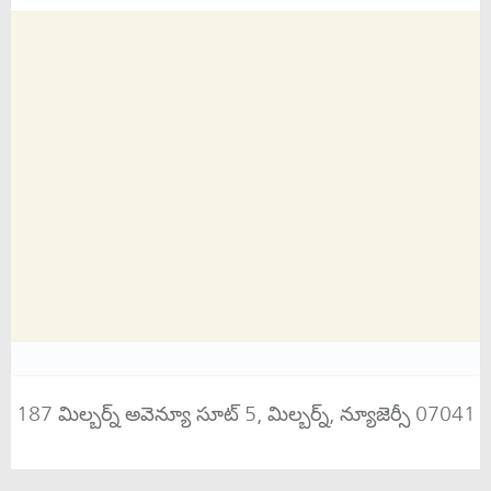
187 మిల్బర్న్ అవెన్యూ సూట్ 5, మిల్బర్న్, న్యూజెర్సీ 07041