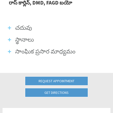
రాస్ కార్లిన్, DMD, FAGD బయో
చదువు
స్థానాలు
సాంఘిక ప్రసార మాధ్యమం
REQUEST APPOINTMENT
GET DIRECTIONS