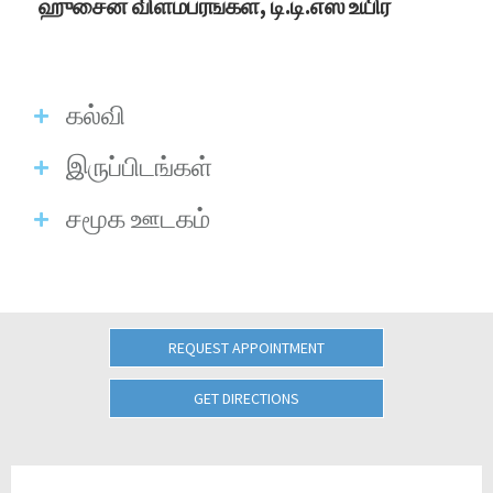
ஹுசைன் விளம்பரங்கள், டி.டி.எஸ் உயிர்
கல்வி
இருப்பிடங்கள்
சமூக ஊடகம்
REQUEST APPOINTMENT
GET DIRECTIONS