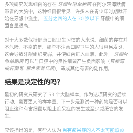
多项研究发现细菌的存在
牙龈卟啉单胞菌
在阿尔茨海默病
患者的大脑中。这种细菌很常见，许多人在青少年时期就开
始在牙龈中滋生。
五分之四的人在 30 岁以下
牙龈中的细
菌含量很高。
对于大多数保持健康口腔卫生习惯的人来说，细菌的存在并
不危险。不幸的是，那些不注意口腔卫生的人很容易发炎，
这会导致牙龈组织变弱，并使细菌进入血液。此外，
牙龈卟
啉单胞菌
可以与口腔中的良性细菌产生负面影响（
直肠弯
曲杆菌
和
黑色素普氏菌
)，造成其他有害的副作用。
结果是决定性的吗？
最初的研究只研究了 53 个大脑样本。作为这项研究的后续
行动，需要更大的样本量。下一步是测试一种药物是否可以
阻止这种有害细菌以阻止痴呆症的发生或至少减缓它的发
生。
应该指出的是，有些人认为
患有痴呆症的人不太可能照顾