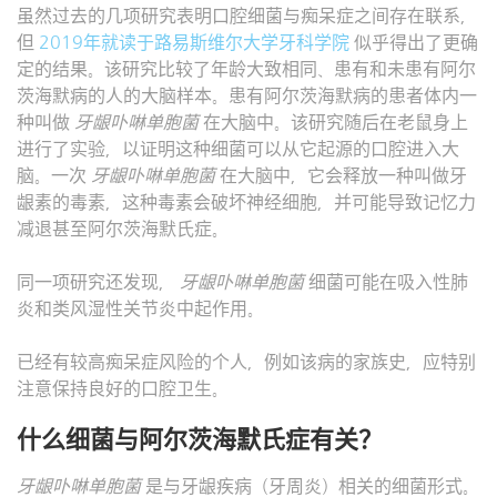
虽然过去的几项研究表明口腔细菌与痴呆症之间存在联系，
但
2019年就读于路易斯维尔大学牙科学院
似乎得出了更确
定的结果。该研究比较了年龄大致相同、患有和未患有阿尔
茨海默病的人的大脑样本。患有阿尔茨海默病的患者体内一
种叫做
牙龈卟啉单胞菌
在大脑中。该研究随后在老鼠身上
进行了实验，以证明这种细菌可以从它起源的口腔进入大
脑。一次
牙龈卟啉单胞菌
在大脑中，它会释放一种叫做牙
龈素的毒素，这种毒素会破坏神经细胞，并可能导致记忆力
减退甚至阿尔茨海默氏症。
同一项研究还发现，
牙龈卟啉单胞菌
细菌可能在吸入性肺
炎和类风湿性关节炎中起作用。
已经有较高痴呆症风险的个人，例如该病的家族史，应特别
注意保持良好的口腔卫生。
什么细菌与阿尔茨海默氏症有关？
牙龈卟啉单胞菌
是与牙龈疾病（牙周炎）相关的细菌形式。