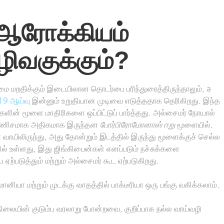
ஆரோக்கியம்
ழிவகுக்கும்?
துமை மறதிக்கும் இடையிலான தொடர்பை பரிந்துரைத்திருந்தாலும், a
19 ஆய்வு
இன்னும் உறுதியான முடிவை எடுத்ததாக தெரிகிறது. இந்த
களின் மூளை மாதிரிகளை ஒப்பிட்டுப் பார்த்தது. அல்சைமர் நோயால்
கள் கணிசமாக அதிகமாக இருந்தன
போர்பிரோமோனாஸ் ஈறு
மூளையில்.
ா வாயிலிருந்து, அது தோன்றும் இடத்தில் இருந்து மூளைக்குச் செல்ல
் உள்ளது, இது ஜிங்கிபைன்கள் எனப்படும் நச்சுக்களை
்படுத்தும் மற்றும் அல்சைமர் கூட ஏற்படுகிறது.
ியா மற்றும் முடக்கு வாதத்தில் பாக்டீரியா ஒரு பங்கு வகிக்கலாம்.
ிலையின் குடும்ப வரலாறு போன்றவை, குறிப்பாக நல்ல வாய்வழி