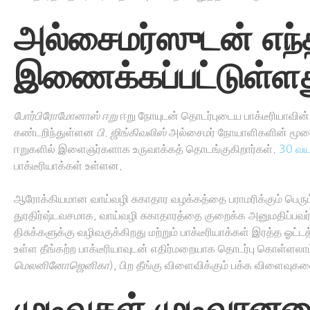
அல்சைமர்ஸுடன் எந்த
இணைக்கப்பட்டுள்ள
போர்பிரோமோனாஸ் ஈறு
ஈறு நோயுடன் தொடர்புடைய பாக்டீரியாவின் 
கண்டறிந்துள்ளன
பி. ஜிங்கிவலிஸ்
அல்சைமர் நோயாளிகளின் மூளையி
ஈறுகளில் இளைஞர்களாக உருவாக்கத் தொடங்குகிறார்கள்.
30 வயத
பாக்டீரியாக்கள் உள்ளன.
ஆரோக்கியமான வாய்வழி சுகாதார வழக்கத்தை பராமரிக்கும் பெரும்
துரதிர்ஷ்டவசமாக, வாய்வழி சுகாதாரத்தை குறைக்க அனுமதிப்பவர்
திசுக்களுக்கு வழிவகுக்கிறது மற்றும் பாக்டீரியாக்கள் இரத்த ஓட
உள்ள தீங்கற்ற பாக்டீரியாவுடன் எதிர்மறையாக தொடர்பு கொள்ளலாம
மெலனினோஜெனிகா
), பிற தீங்கு விளைவிக்கும் பக்க விளைவுகளை
முடிவுகள் முடிவா