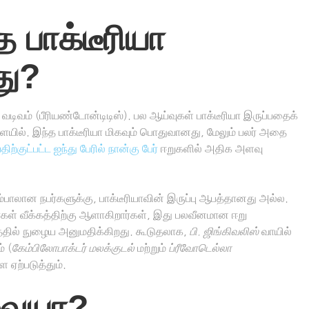
 பாக்டீரியா
து?
வடிவம் (பீரியண்டோன்டிடிஸ்). பல ஆய்வுகள் பாக்டீரியா இருப்பதைக்
ல். இந்த பாக்டீரியா மிகவும் பொதுவானது, மேலும் பலர் அதை
ிற்குட்பட்ட ஐந்து பேரில் நான்கு பேர்
ஈறுகளில் அதிக அளவு
பாலான நபர்களுக்கு, பாக்டீரியாவின் இருப்பு ஆபத்தானது அல்ல.
கள் வீக்கத்திற்கு ஆளாகிறார்கள், இது பலவீனமான ஈறு
்டத்தில் நுழைய அனுமதிக்கிறது. கூடுதலாக,
பி. ஜிங்கிவலிஸ்
வாயில்
் (
கேம்பிலோபாக்டர் மலக்குடல்
மற்றும்
ப்ரீவோடெல்லா
 ஏற்படுத்தும்.
னவையா?