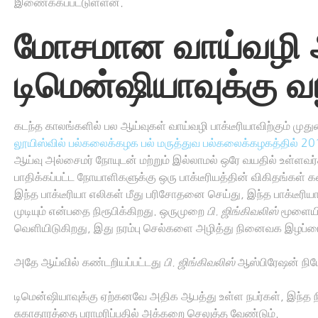
இணைக்கப்பட்டுள்ளன.
மோசமான வாய்வழி 
டிமென்ஷியாவுக்கு வ
கடந்த காலங்களில் பல ஆய்வுகள் வாய்வழி பாக்டீரியாவிற்கும் மு
லூயிஸ்வில் பல்கலைக்கழக பல் மருத்துவ பல்கலைக்கழகத்தில் 20
ஆய்வு அல்சைமர் நோயுடன் மற்றும் இல்லாமல் ஒரே வயதில் உள்ளவர்
பாதிக்கப்பட்ட நோயாளிகளுக்கு ஒரு பாக்டீரியத்தின் விகிதங்
இந்த பாக்டீரியா எலிகள் மீது பரிசோதனை செய்து, இந்த பாக்டீரிய
முடியும் என்பதை நிரூபிக்கிறது. ஒருமுறை
பி. ஜிங்கிவலிஸ்
மூளையில
வெளியிடுகிறது, இது நரம்பு செல்களை அழித்து நினைவக இழப்பை ஏற
அதே ஆய்வில் கண்டறியப்பட்டது
பி. ஜிங்கிவலிஸ்
ஆஸ்பிரேஷன் நிமோன
டிமென்ஷியாவுக்கு ஏற்கனவே அதிக ஆபத்து உள்ள நபர்கள், இந்த ந
சுகாதாரத்தை பராமரிப்பதில் அக்கறை செலுத்த வேண்டும்.