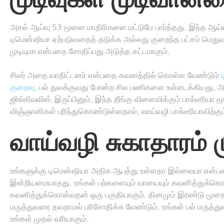
அசல் ஆய்வு 53 மூளை மாதிரிகளை மட்டுமே பார்த்தது. இந்த ஆய்வ
டிமென்ஷியா ஏற்படுவதைத் தடுக்க அல்லது குறைந்த பட்சம் மெதுவா
முடியுமா என்பதை சோதிப்பது அடுத்த கட்டமாகும்.
சிலர் அதை வாதிட்டனர் என்பதை கவனத்தில் கொள்ள வேண்டும்
குறைவு,
பல் துலக்குவது போன்ற சில பணிகளை உள்ளடக்கியது,
ஜிங்கிவலிஸ்
. இருப்பினும், இந்த தீங்கு விளைவிக்கும் பாக்டீரி
விஞ்ஞானிகள் புரிந்துகொண்டுள்ளதால், வாய்வழி பாக்டீரியாவிற்
வாய்வழி சுகாதாரம் 
உங்களுக்கு டிமென்ஷியா அதிக ஆபத்து உள்ளதா இல்லையா என்பதை
இன்றியமையாதது. உங்கள் பற்களையும் வாயையும் கவனித்துக்க
கவனித்துக்கொள்வதன் ஒரு பகுதியாகும். தினமும் இரண்டு முறை து
மருத்துவரை தவறாமல் பரிசோதிக்க வேண்டும். உங்கள் பல் மருத்
உங்கள் முதல் வரியாகும்.