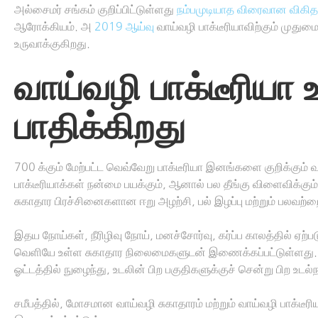
அல்சைமர் சங்கம் குறிப்பிட்டுள்ளது
நம்பமுடியாத விரைவான விகிதத
ஆரோக்கியம். அ
2019 ஆய்வு
வாய்வழி பாக்டீரியாவிற்கும் முத
உருவாக்குகிறது.
வாய்வழி பாக்டீரியா
பாதிக்கிறது
700 க்கும் மேற்பட்ட வெவ்வேறு பாக்டீரியா இனங்களை குறிக்கும் 
பாக்டீரியாக்கள் நன்மை பயக்கும், ஆனால் பல தீங்கு விளைவிக்கும்.
சுகாதார பிரச்சினைகளான ஈறு அழற்சி, பல் இழப்பு மற்றும் பலவற்றை
இதய நோய்கள், நீரிழிவு நோய், மனச்சோர்வு, கர்ப்ப காலத்தில் ஏற்படு
வெளியே உள்ள சுகாதார நிலைமைகளுடன் இணைக்கப்பட்டுள்ளது. ஏனெ
ஓட்டத்தில் நுழைந்து, உடலின் பிற பகுதிகளுக்குச் சென்று பிற உ
சமீபத்தில், மோசமான வாய்வழி சுகாதாரம் மற்றும் வாய்வழி பாக்டீர