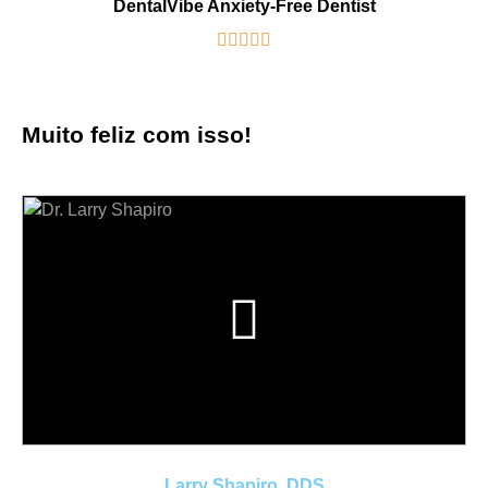
DentalVibe Anxiety-Free Dentist





Muito feliz com isso!
Larry Shapiro, DDS