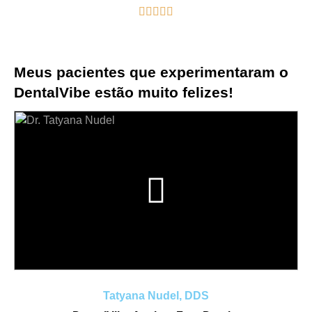





Meus pacientes que experimentaram o
DentalVibe estão muito felizes!
Tatyana Nudel, DDS