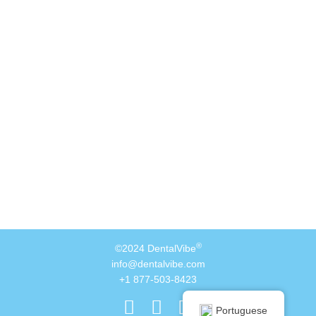
®
©2024 DentalVibe
info@dentalvibe.com
+1 877-503-8423
Portuguese