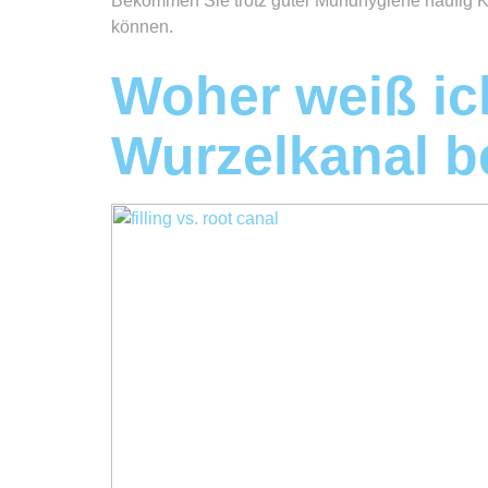
Bekommen Sie trotz guter Mundhygiene häufig Ka
können.
Woher weiß ich
Wurzelkanal b