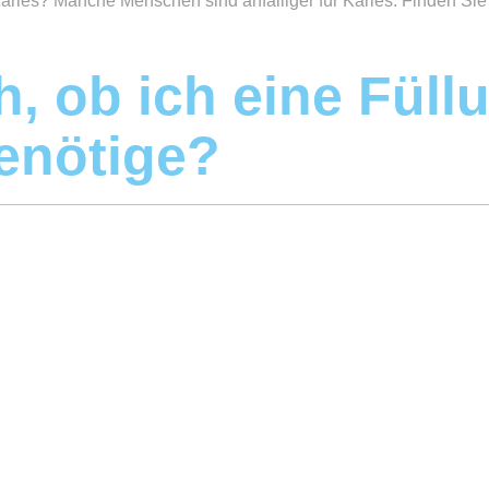
ries? Manche Menschen sind anfälliger für Karies. Finden Sie 
, ob ich eine Füll
enötige?