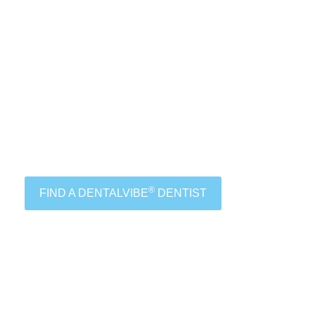
®
FIND A DENTALVIBE
DENTIST