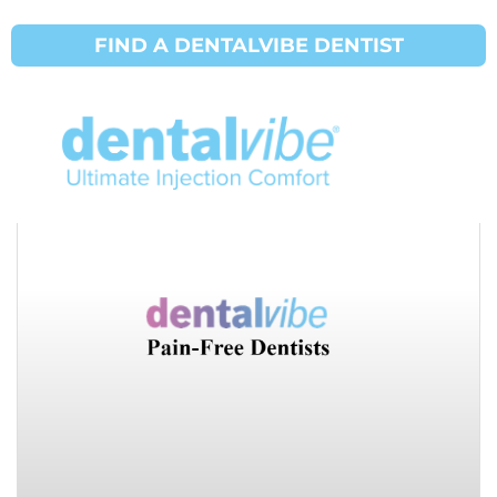
FIND A DENTALVIBE DENTIST
مدونة DentalVibe Dental Professional
تسويق