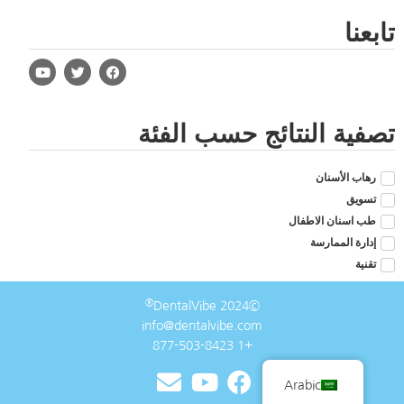
تابعنا
تصفية النتائج حسب الفئة
رهاب الأسنان
تسويق
طب اسنان الاطفال
إدارة الممارسة
تقنية
®
©2024 DentalVibe
info@dentalvibe.com
+1 877-503-8423
Arabic